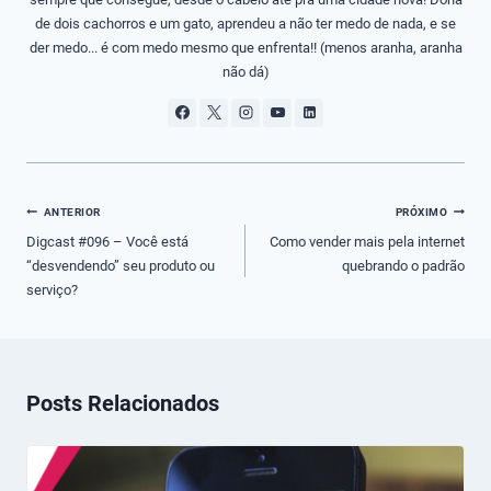
de dois cachorros e um gato, aprendeu a não ter medo de nada, e se
der medo... é com medo mesmo que enfrenta!! (menos aranha, aranha
não dá)
Navegação
ANTERIOR
PRÓXIMO
de
Digcast #096 – Você está
Como vender mais pela internet
“desvendendo” seu produto ou
quebrando o padrão
Post
serviço?
Posts Relacionados