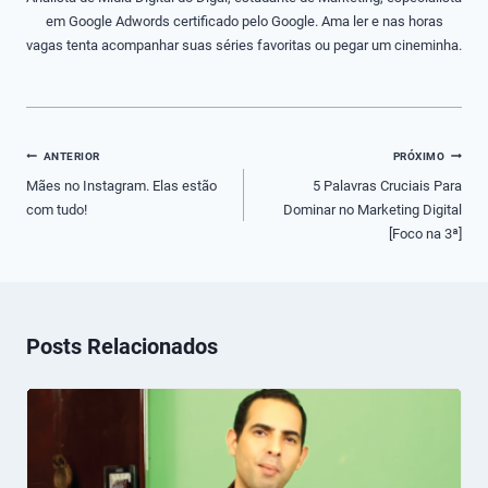
em Google Adwords certificado pelo Google. Ama ler e nas horas
vagas tenta acompanhar suas séries favoritas ou pegar um cineminha.
Navegação
ANTERIOR
PRÓXIMO
de
Mães no Instagram. Elas estão
5 Palavras Cruciais Para
com tudo!
Dominar no Marketing Digital
Post
[Foco na 3ª]
Posts Relacionados