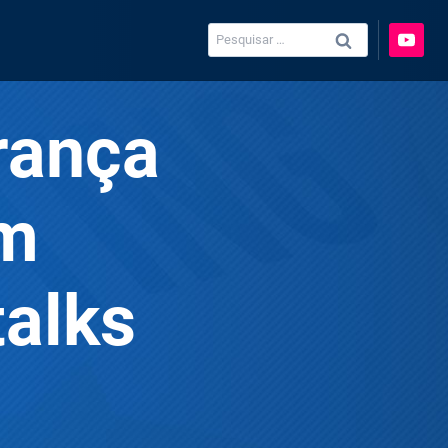
Pesquisar
por:
rança
am
talks