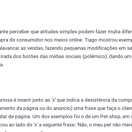
sante perceber que atitudes simples podem fazer muita di
pra do consumidor nos meios online. Tiago mostrou exem
lavancar as vendas, fazendo pequenas modificações em se
tirada dos botões das mídias sociais (polêmico), dando u
a.
riosa é inserir junto ao ‘x’ que indica a desistência da comp
mento da página ou do anúncio) uma frase que faça o clie
dar de página. Um dos exemplos foi o de um Pet-shop, em 
u ao lado do ‘x’ a seguinte frase: ‘Não, o meu pet não mere