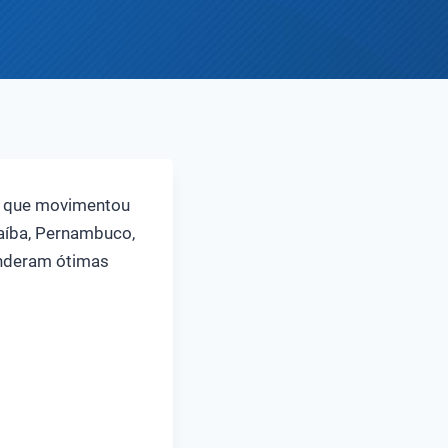
14 que movimentou
aíba, Pernambuco,
enderam ótimas