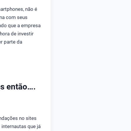
martphones, não é
cana com seus
ando que a empresa
ora de investir
r parte da
es então….
ndações no sites
internautas que já