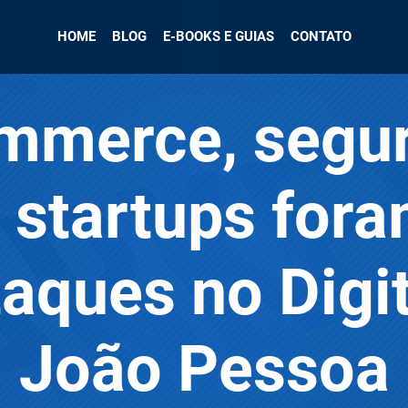
HOME
BLOG
E-BOOKS E GUIAS
CONTATO
mmerce, segu
 startups for
aques no Digi
João Pessoa