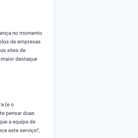
ferença no momento
plos de empresas
us sites de
m maior destaque
ra (e o
nte pensar duas
que a equipe de
ce este serviço!’,