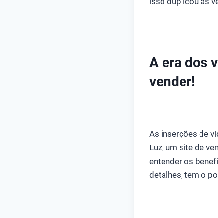
isso duplicou as 
A era dos v
vender!
As inserções de v
Luz, um site de ve
entender os benef
detalhes, tem o p