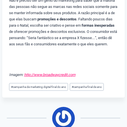
Não é preciso ser um gênio do marketing para saber que a maioria
das pessoas não segue as marcas nas redes sociais somente para
se manter informada sobre seus produtos. A razão principal é a de
que elas buscam
promoções e descontos
. Faltando poucos dias
para o Natal, escolha ser criativo e pense em
formas inesperadas
de oferecer promoções e descontos exclusivos. O consumidor está
pensando: “Seria fantástico se a empresa X fizesse….”, então dê
aos seus fãs e consumidores exatamente o que eles querem.
Imagem:
http://www.broadwaycredit.com
Tags
#
campanha de marketing digital final do ano
#
campanha final de ano
do
Post: