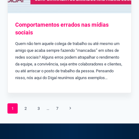
Comportamentos errados nas mídias
sociais
Quem não tem aquele colega de trabalho ou até mesmo um
amigo que acaba sempre fazendo “mancadas” em sites de
redes sociais? Alguns erros podem atrapalhar o rendimento
da equipe, a convivência, seja entre colaboradores e clientes,
ou até arriscar o posto de trabalho da pessoa. Pensando
nisso, nós aqui do Digaí reunímos alguns exemplos…
Navegação
Página
1
2
3
…
7
da
Seguinte
Página