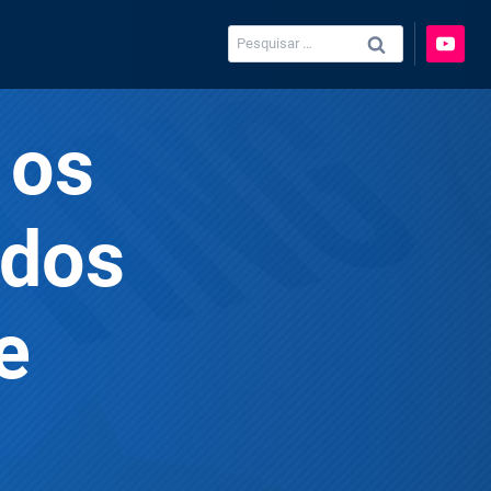
Pesquisar
por:
 os
 dos
e