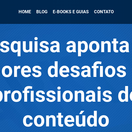
HOME
BLOG
E-BOOKS E GUIAS
CONTATO
squisa aponta
ores desafios
profissionais d
conteúdo