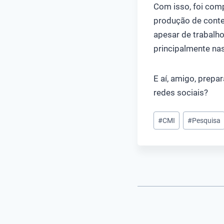
Com isso, foi com
produção de conteú
apesar de trabalh
principalmente nas
E aí, amigo, prep
redes sociais?
Tags
#
CMI
#
Pesquisa
do
Post: