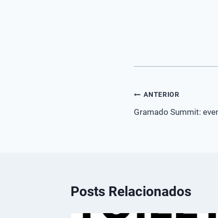
Navegação
ANTERIOR
Gramado Summit: event
de
Post
Posts Relacionados