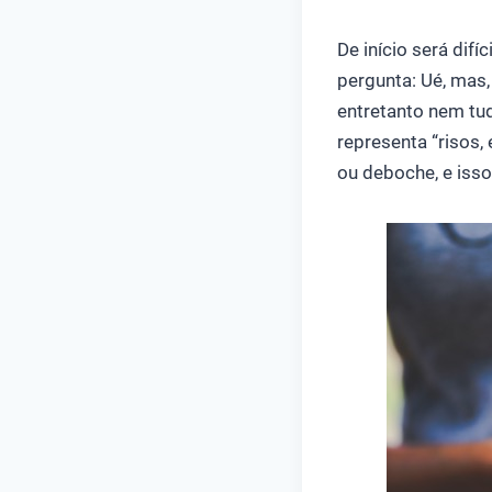
De início será difí
pergunta: Ué, mas,
entretanto nem tud
representa “risos
ou deboche, e isso