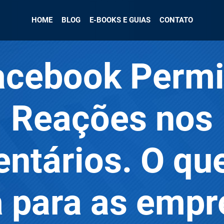
HOME
BLOG
E-BOOKS E GUIAS
CONTATO
acebook Permi
Reações nos
ntários. O que
 para as empr