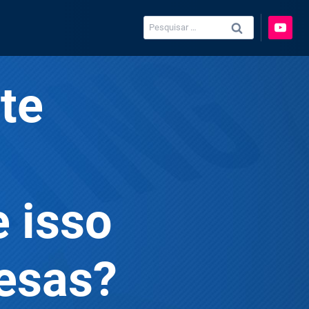
Pesquisar
por:
te
 isso
esas?