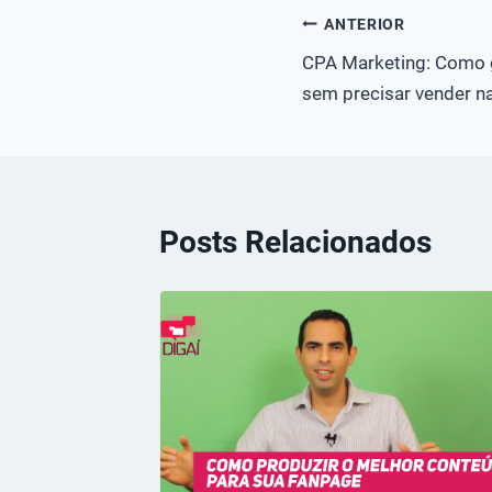
Navegação
ANTERIOR
CPA Marketing: Como g
de
sem precisar vender n
Post
Posts Relacionados