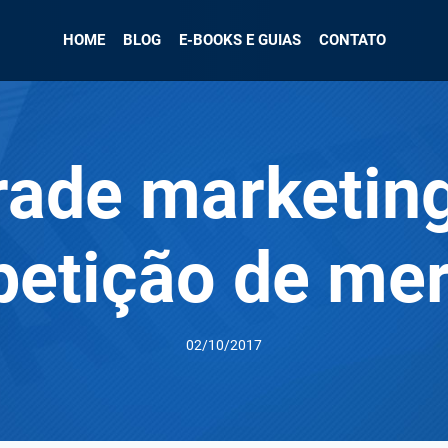
HOME
BLOG
E-BOOKS E GUIAS
CONTATO
rade marketin
etição de me
02/10/2017