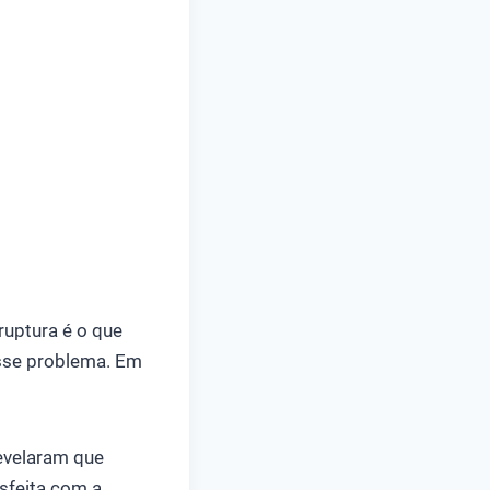
ruptura é o que
sse problema. Em
evelaram que
sfeita com a