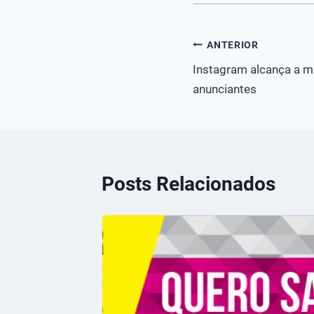
Navegação
ANTERIOR
Instagram alcança a m
de
anunciantes
Post
Posts Relacionados