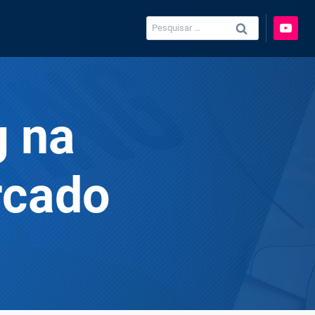
Pesquisar
por:
g na
rcado