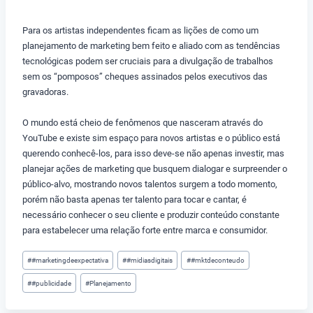
Para os artistas independentes ficam as lições de como um
planejamento de marketing bem feito e aliado com as tendências
tecnológicas podem ser cruciais para a divulgação de trabalhos
sem os “pomposos” cheques assinados pelos executivos das
gravadoras.
O mundo está cheio de fenômenos que nasceram através do
YouTube e existe sim espaço para novos artistas e o público está
querendo conhecê-los, para isso deve-se não apenas investir, mas
planejar ações de marketing que busquem dialogar e surpreender o
público-alvo, mostrando novos talentos surgem a todo momento,
porém não basta apenas ter talento para tocar e cantar, é
necessário conhecer o seu cliente e produzir conteúdo constante
para estabelecer uma relação forte entre marca e consumidor.
Tags
#
#marketingdeexpectativa
#
#midiasdigitais
#
#mktdeconteudo
do
#
#publicidade
#
Planejamento
Post: