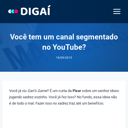
Pular
para
o
Conteúdo
Você tem um canal segmentado
no YouTube?
18/09/2015
Você já viu
Gari’s Game
? É um curta da
Pixar
sobre um senhor idoso
jogando xadrez sozinho. Você já fez isso? No fundo, essa ideia não
é de todo o mal. Fazer isso no xadrez traz até um benefício.