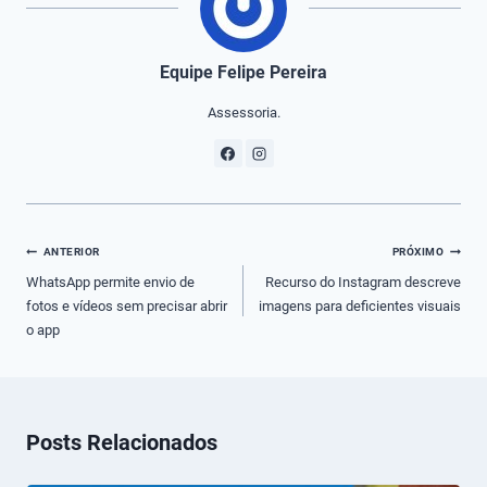
Equipe Felipe Pereira
Assessoria.
Navegação
ANTERIOR
PRÓXIMO
de
WhatsApp permite envio de
Recurso do Instagram descreve
fotos e vídeos sem precisar abrir
imagens para deficientes visuais
Post
o app
Posts Relacionados