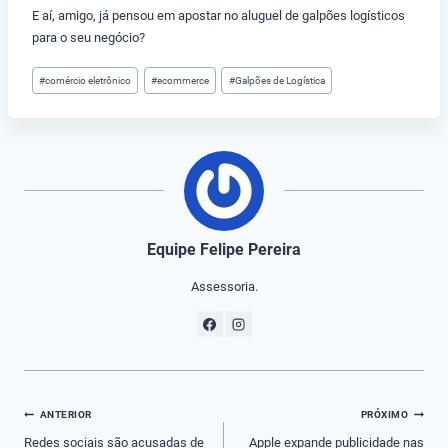
E aí, amigo, já pensou em apostar no aluguel de galpões logísticos
para o seu negócio?
Tags
#
comércio eletrônico
#
ecommerce
#
Galpões de Logística
do
Post:
Equipe Felipe Pereira
Assessoria.
Navegação
ANTERIOR
PRÓXIMO
de
Redes sociais são acusadas de
Apple expande publicidade nas