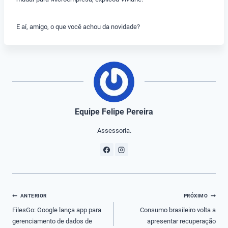
E aí, amigo, o que você achou da novidade?
Equipe Felipe Pereira
Assessoria.
Navegação
ANTERIOR
PRÓXIMO
de
FilesGo: Google lança app para
Consumo brasileiro volta a
gerenciamento de dados de
apresentar recuperação
Post