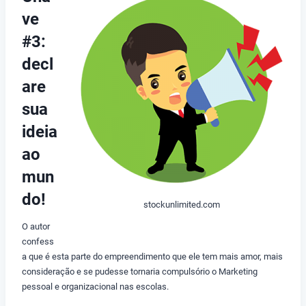
ve
#3:
decl
are
sua
ideia
ao
mun
do!
stockunlimited.com
O autor
confess
a que é esta parte do empreendimento que ele tem mais amor, mais
consideração e se pudesse tornaria compulsório o Marketing
pessoal e organizacional nas escolas.