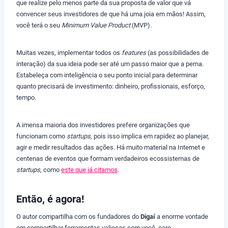
que realize pelo menos parte da sua proposta de valor que vá
convencer seus investidores de que há uma joia em mãos! Assim,
você terá o seu
Minimum Value Product
(MVP).
Muitas vezes, implementar todos os
features
(as possibilidades de
interação) da sua ideia pode ser até um passo maior que a perna.
Estabeleça com inteligência o seu ponto inicial para determinar
quanto precisará de investimento: dinheiro, profissionais, esforço,
tempo.
A imensa maioria dos investidores prefere organizações que
funcionam como
startups
, pois isso implica em rapidez ao planejar,
agir e medir resultados das ações. Há muito material na Internet e
centenas de eventos que formam verdadeiros ecossistemas de
startups
, como
este que já citamos
.
Então, é agora!
O autor compartilha com os fundadores do
Digaí
a enorme vontade
em compartilhar ferramentas valiosas com você, caro