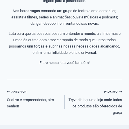
legado para a posteridade.
Nas horas vagas comanda um grupo de teatro e ama comer; ler;
assistir a filmes, séries e animações; ouvir a músicas e podcasts;
dançar; descobrir e inventar coisas novas.
Luta para que as pessoas possam entender o mundo, a si mesmas e
umas às outras com amor e empatia de modo que juntos todos
possamos unir forças e suprir as nossas necessidades alcançando,
enfim, uma felicidade plena e universal.
Entre nessa luta você também!
Navegação
ANTERIOR
PRÓXIMO
de
Criativo e empreendedor, sim
Tryvertising: uma loja onde todos
senhor!
os produtos são oferecidos de
Post
graça