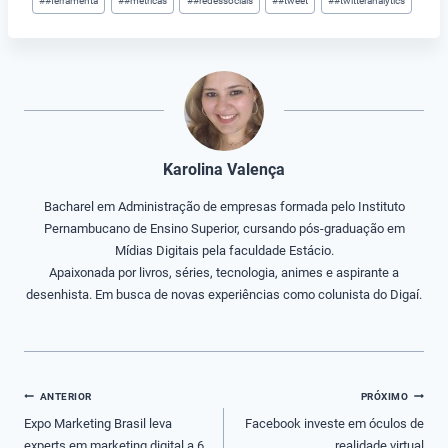
#
#ferramenta
#
#metricas
#
#redessociais
#
#tweet
#
#twitteranalytics
do
Post:
Karolina Valença
Bacharel em Administração de empresas formada pelo Instituto
Pernambucano de Ensino Superior, cursando pós-graduação em
Mídias Digitais pela faculdade Estácio.
Apaixonada por livros, séries, tecnologia, animes e aspirante a
desenhista. Em busca de novas experiências como colunista do Digaí.
Navegação
ANTERIOR
PRÓXIMO
de
Expo Marketing Brasil leva
Facebook investe em óculos de
experts em marketing digital a 6
realidade virtual