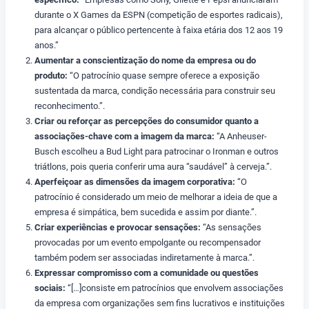
durante o X Games da ESPN (competição de esportes radicais),
para alcançar o público pertencente à faixa etária dos 12 aos 19
anos.”
Aumentar a conscientização do nome da empresa ou do
produto:
“O patrocínio quase sempre oferece a exposição
sustentada da marca, condição necessária para construir seu
reconhecimento.”.
Criar ou reforçar as percepções do consumidor quanto a
associações-chave com a imagem da marca:
“A Anheuser-
Busch escolheu a Bud Light para patrocinar o Ironman e outros
triátlons, pois queria conferir uma aura “saudável” à cerveja.”.
Aperfeiçoar as dimensões da imagem corporativa:
“O
patrocínio é considerado um meio de melhorar a ideia de que a
empresa é simpática, bem sucedida e assim por diante.”.
Criar experiências e provocar sensações:
“As sensações
provocadas por um evento empolgante ou recompensador
também podem ser associadas indiretamente à marca.”.
Expressar compromisso com a comunidade ou questões
sociais:
“[…]consiste em patrocínios que envolvem associações
da empresa com organizações sem fins lucrativos e instituições