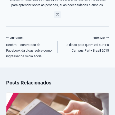
para aprender sobre as pessoas, suas necessidades e anseios.
Navegação
ANTERIOR
PRÓXIMO
de
Recém – contratado do
8 dicas para quem vai curtir a
Facebook dá dicas sobre como
Campus Party Brasil 2015
Post
ingressar na mídia social
Posts Relacionados