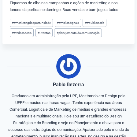
Fiquemos de olho nas campanhas e ações de marketing e nos
lances da partida no domingo. Boas vendas e bom jogo a todos!
Tags
#
#marketingdeoportunidade
#
#midiasdigitais
#
#publicidade
do
#
#redessocais
#
Eventos
#
planejamento da comunicação
Post:
Pablo Bezerra
Graduado em Administração pela UPE, Mestrando em Design pela
UFPE e músico nas horas vagas. Tenho experiência nas áreas
Comercial, Logística e de Marketing de médias e grandes empresas,
nacionais e multinacionais. Hoje sou um estudioso do Design
Estratégico e do Branding e vejo no Planejamento a chave para o
sucesso das estratégias de comunicação. Apaixonado pelo mundo do
entretenimento, busco inspiração nas artes, no design e na gestão