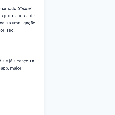
chamado
Sticker
ais promissoras de
realiza uma ligação
or isso.
ia e já alcançou a
sapp, maior