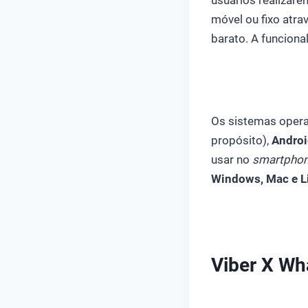
usuários realizar
móvel ou fixo atra
barato. A funciona
Os sistemas oper
propósito),
Androi
usar no
smartpho
Windows, Mac e L
Viber X Wh