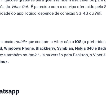
em ligações gratuitas para quem também usa Viber ou para
vés do
Viber Out
. É parecido com o serviço oferecido pelo
lidade do app, lógico, depende de conexão 3G, 4G ou Wifi.
acionais
mobile
que aceitam o Viber são o
iOS
(o preferido 
d, Windows Phone, Blackberry, Symbian, Nokia S40 e Bad
ne
e também no
tablet.
Já na versão para Desktop, o Viber 
inux.
atsapp