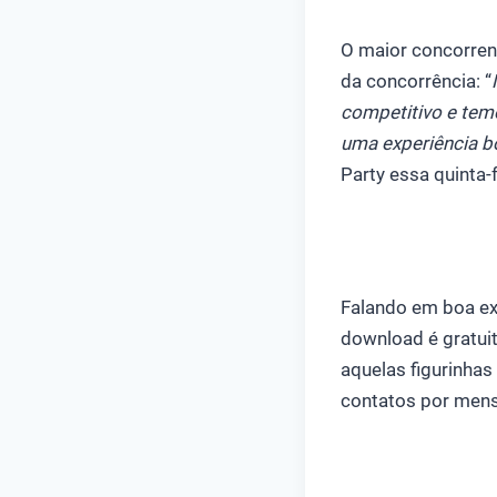
O maior concorren
da concorrência: “
competitivo e tem
uma experiência bo
Party essa quinta-f
Falando em boa exp
download é gratui
aquelas figurinha
contatos por mens