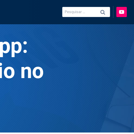
Pesquisar
por:
pp:
io no