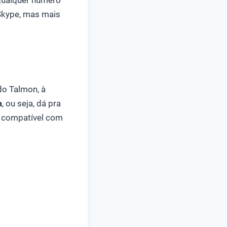
 qualquer número
 Skype, mas mais
do Talmon, à
a
, ou seja, dá pra
é compatível com