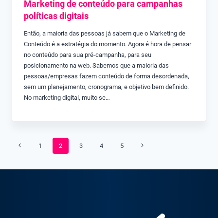
Marketing de conteúdo para campanhas
políticas digitais
Então, a maioria das pessoas já sabem que o Marketing de
Conteúdo é a estratégia do momento. Agora é hora de pensar
no conteúdo para sua pré-campanha, para seu
posicionamento na web. Sabemos que a maioria das
pessoas/empresas fazem conteúdo de forma desordenada,
sem um planejamento, cronograma, e objetivo bem definido.
No marketing digital, muito se…
Navegação
Página
Página
1
2
3
4
5
da
Anterior
Seguinte
Página