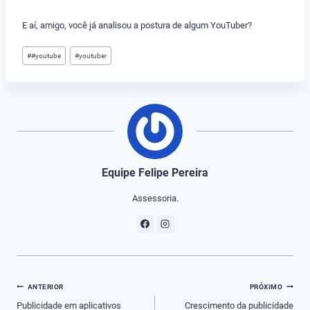
E aí, amigo, você já analisou a postura de algum YouTuber?
Tags
#
#youtube
#
youtuber
do
Post:
Equipe Felipe Pereira
Assessoria.
Navegação
ANTERIOR
PRÓXIMO
de
Publicidade em aplicativos
Crescimento da publicidade