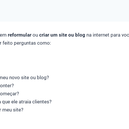
u em
reformular
ou
criar um site ou blog
na internet para vo
er feito perguntas como:
eu novo site ou blog?
conter?
começar?
que ele atraia clientes?
 meu site?