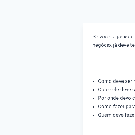
Se você já penso
negócio, já deve t
Como deve ser m
O que ele deve 
Por onde devo 
Como fazer para 
Quem deve fazer