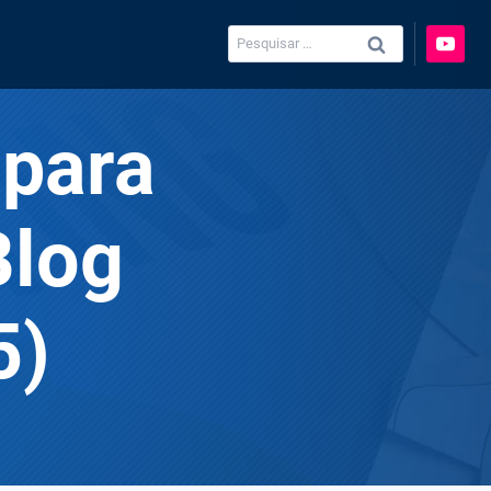
Pesquisar
por:
 para
Blog
5)