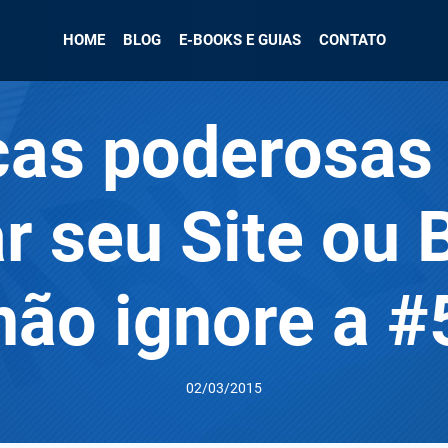
HOME
BLOG
E-BOOKS E GUIAS
CONTATO
cas poderosas
ar seu Site ou 
não ignore a #
02/03/2015