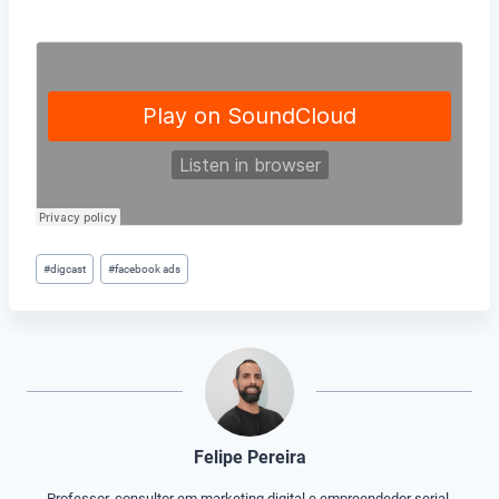
Tags
#
digcast
#
facebook ads
do
Post:
Felipe Pereira
Professor, consultor em marketing digital e empreendedor serial,