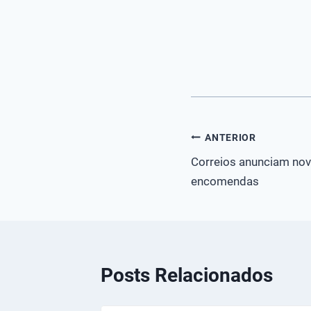
Navegação
ANTERIOR
Correios anunciam no
de
encomendas
Post
Posts Relacionados