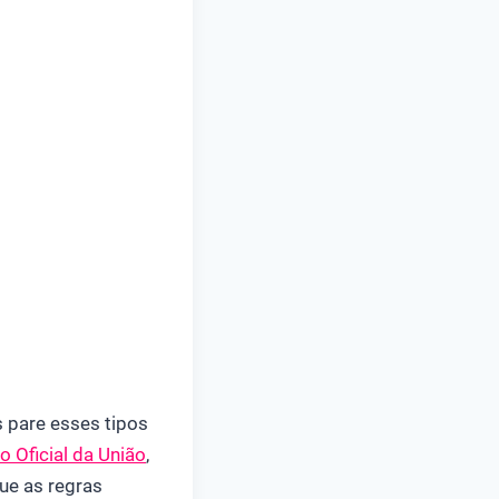
s pare esses tipos
io Oficial da União
,
ue as regras