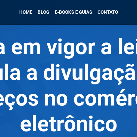
HOME
BLOG
E-BOOKS E GUIAS
CONTATO
a em vigor a le
la a divulgaç
eços no comér
eletrônico