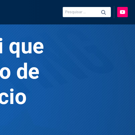
Pesquisar
por:
i que
ão de
cio