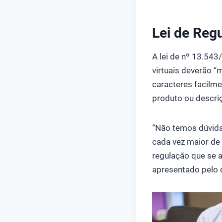
Lei de Reg
A lei de nº 13.543
virtuais deverão “
caracteres facilme
produto ou descriç
“Não temos dúvida
cada vez maior de 
regulação que se a
apresentado pelo d