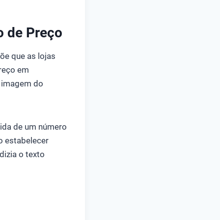
o de Preço
õe que as lojas
preço em
 à imagem do
vida de um número
o estabelecer
izia o texto