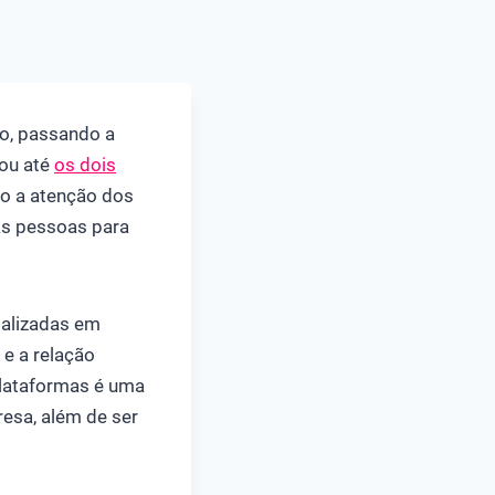
o, passando a
ou até
os dois
do a atenção dos
tas pessoas para
ializadas em
 e a relação
plataformas é uma
resa, além de ser