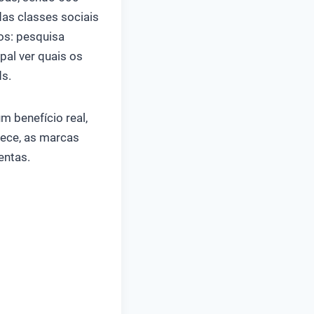
as classes sociais
vos: pesquisa
pal ver quais os
ds.
m benefício real,
rece, as marcas
entas.