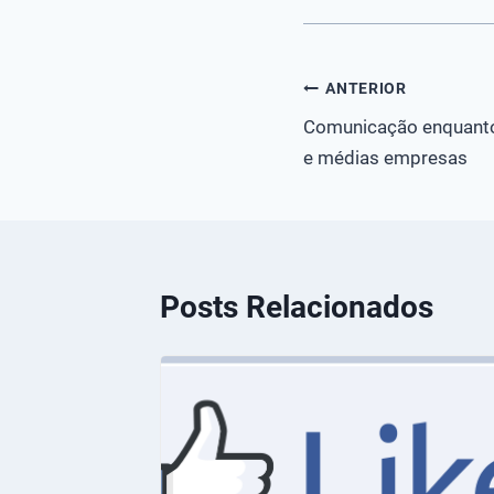
Navegação
ANTERIOR
Comunicação enquanto 
de
e médias empresas
Post
Posts Relacionados