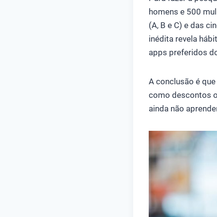
homens e 500 mulh
(A, B e C) e das ci
inédita revela háb
apps preferidos d
A conclusão é que 
como descontos ou
ainda não aprende