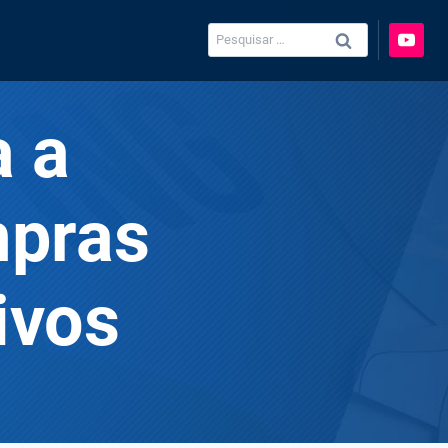
Pesquisar
por:
a a
mpras
ivos