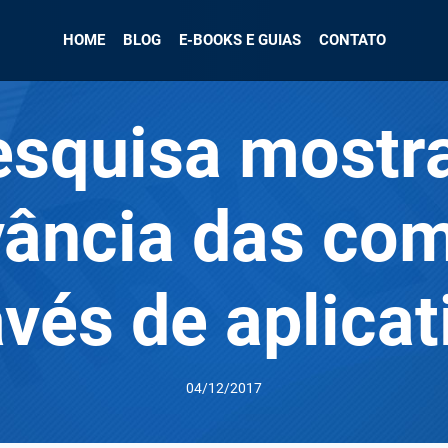
HOME
BLOG
E-BOOKS E GUIAS
CONTATO
squisa mostr
vância das co
avés de aplicat
04/12/2017