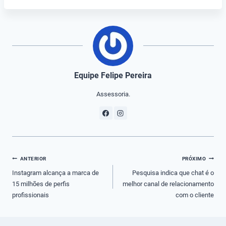
Equipe Felipe Pereira
Assessoria.
Navegação
ANTERIOR
PRÓXIMO
de
Instagram alcança a marca de
Pesquisa indica que chat é o
15 milhões de perfis
melhor canal de relacionamento
Post
profissionais
com o cliente