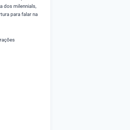
 dos milennials,
ura para falar na
erações