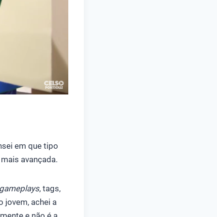
nsei em que tipo
e mais avançada.
gameplays
, tags,
o jovem, achei a
mente e não é a