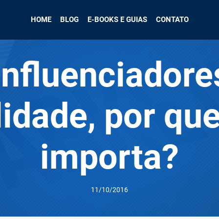
HOME
BLOG
E-BOOKS E GUIAS
CONTATO
influenciadore
lidade, por que
importa?
11/10/2016