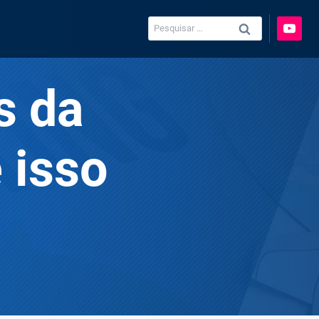
Pesquisar
por:
s da
 isso