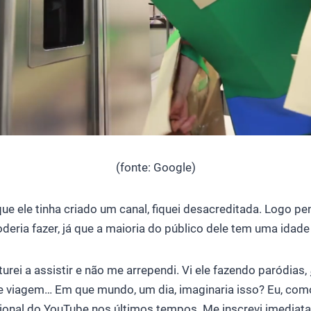
(fonte: Google)
e ele tinha criado um canal, fiquei desacreditada. Logo pe
deria fazer, já que a maioria do público dele tem uma idad
turei a assistir e não me arrependi. Vi ele fazendo paródias,
de viagem… Em que mundo, um dia, imaginaria isso? Eu, com
ional do YouTube nos últimos tempos. Me inscrevi imediata