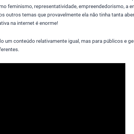
mo feminismo, representatividade, empreendedorismo, a era
os outros temas que provavelmente ela não tinha tanta abert
ativa na internet é enorme!
do um conteúdo relativamente igual, mas para públicos e g
erentes.