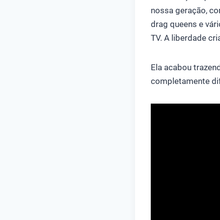
nossa geração, co
drag queens e vári
TV. A liberdade cri
Ela acabou trazen
completamente dif