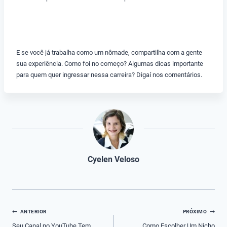
E se você já trabalha como um nômade, compartilha com a gente
sua experiência. Como foi no começo? Algumas dicas importante
para quem quer ingressar nessa carreira? Digaí nos comentários.
Cyelen Veloso
Navegação
ANTERIOR
PRÓXIMO
de
Seu Canal no YouTube Tem
Como Escolher Um Nicho