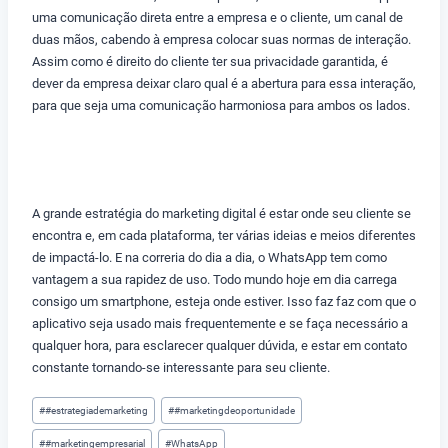
uma comunicação direta entre a empresa e o cliente, um canal de
duas mãos, cabendo à empresa colocar suas normas de interação.
Assim como é direito do cliente ter sua privacidade garantida, é
dever da empresa deixar claro qual é a abertura para essa interação,
para que seja uma comunicação harmoniosa para ambos os lados.
A grande estratégia do marketing digital é estar onde seu cliente se
encontra e, em cada plataforma, ter várias ideias e meios diferentes
de impactá-lo. E na correria do dia a dia, o WhatsApp tem como
vantagem a sua rapidez de uso. Todo mundo hoje em dia carrega
consigo um smartphone, esteja onde estiver. Isso faz faz com que o
aplicativo seja usado mais frequentemente e se faça necessário a
qualquer hora, para esclarecer qualquer dúvida, e estar em contato
constante tornando-se interessante para seu cliente.
Tags
#
#estrategiademarketing
#
#marketingdeoportunidade
do
#
#marketingempresarial
#
WhatsApp
Post: