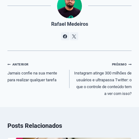
Rafael Medeiros
Navegação
ANTERIOR
PRÓXIMO
de
Jamais confie na sua mente
Instagram atinge 300 milhões de
para realizar qualquer tarefa
usuários e ultrapassa Twitter: o
Post
que o controle de conteúdo tem
a ver com isso?
Posts Relacionados