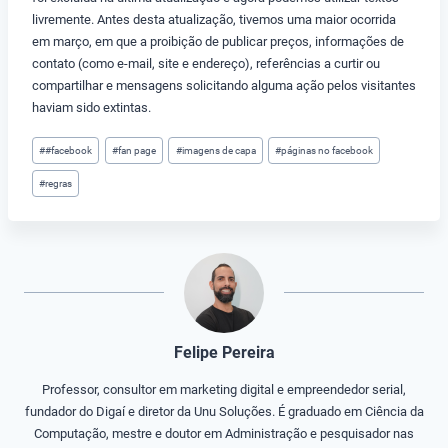
livremente. Antes desta atualização, tivemos uma maior ocorrida
em março, em que a proibição de publicar preços, informações de
contato (como e-mail, site e endereço), referências a curtir ou
compartilhar e mensagens solicitando alguma ação pelos visitantes
haviam sido extintas.
Tags
#
#facebook
#
fan page
#
imagens de capa
#
páginas no facebook
do
#
regras
Post:
Felipe Pereira
Professor, consultor em marketing digital e empreendedor serial,
fundador do Digaí e diretor da Unu Soluções. É graduado em Ciência da
Computação, mestre e doutor em Administração e pesquisador nas