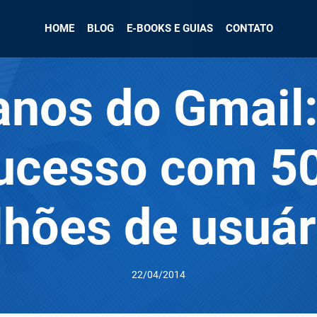
HOME
BLOG
E-BOOKS E GUIAS
CONTATO
anos do Gmail
ucesso com 5
lhões de usuár
22/04/2014