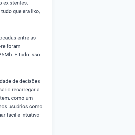
 existentes,
udo que era lixo,
rocadas entre as
re foram
 25Mb. E tudo isso
idade de decisões
ário recarregar a
 item, como um
mos usuários como
 fácil e intuitivo