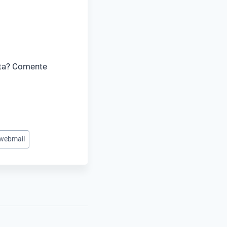
nta? Comente
webmail