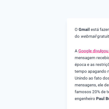
O
Gmail
está faze
do
webmail
gratui
A
Google divulgou
mensagem recebid
época e as restri
tempo apagando me
Unindo ao fato do
mensagens, ele dec
famosos 20% de te
engenheiro
Paul B