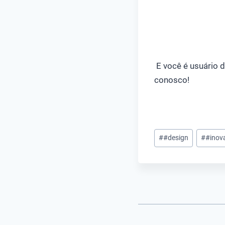
E você é usuário 
conosco!
Tags
#
#design
#
#inov
do
Post: