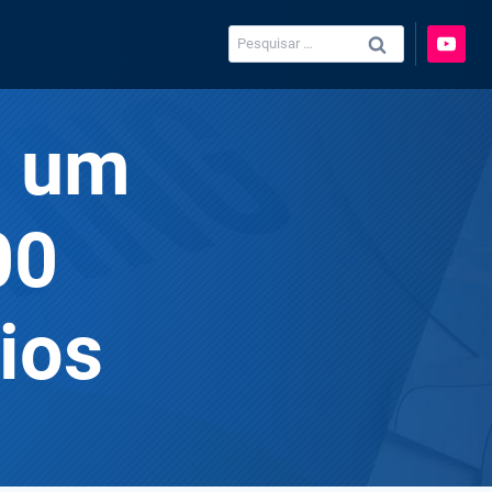
Pesquisar
por:
: um
00
ios