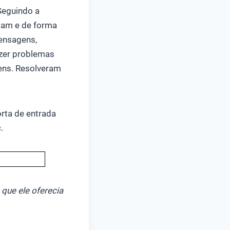
 Seguindo a
riam e de forma
mensagens,
azer problemas
ens. Resolveram
rta de entrada
.
que ele oferecia