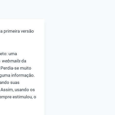
a primeira versão
jeto: uma
s
webmails
da
 Perdia-se muito
lguma informação.
iando suas
. Assim, usando os
empre estimulou, o