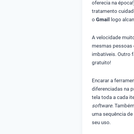
oferecia na época!
tratamento cuida
o
Gmail
logo alca
A velocidade muito
mesmas pessoas e
imbatíveis. Outro 
gratuito!
Encarar a ferrame
diferenciadas na 
tela toda a cada 
software
. Também
uma sequência de c
seu uso.