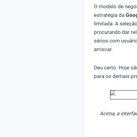
O modelo de negóci
estratégia da
Goo
limitada. A seleçã
procurando dar re
sérios com usuári
arriscar.
Deu certo. Hoje s
para os demais pro
Acima, a interf