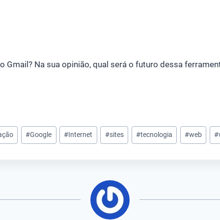
do Gmail? Na sua opinião, qual será o futuro dessa ferrame
ação
#
Google
#
Internet
#
sites
#
tecnologia
#
web
#