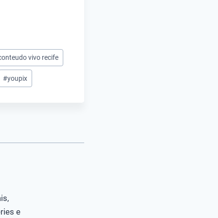
conteudo vivo recife
#
youpix
is,
ries e