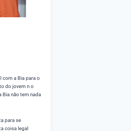
l com a Bia para o
to do jovem n o
da Bia não tem nada
ta para se
a coisa legal