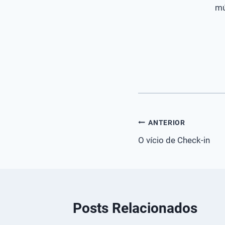
mú
Navegação
ANTERIOR
O vício de Check-in
de
Post
Posts Relacionados