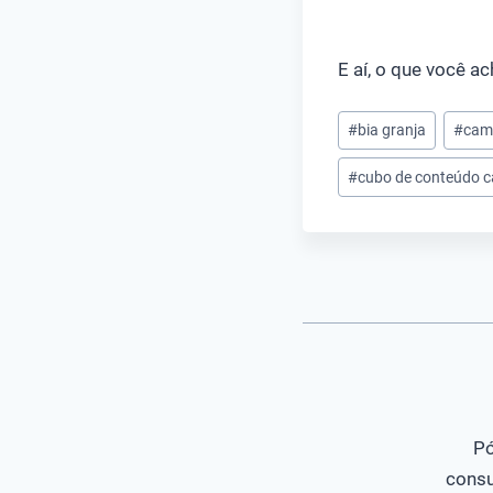
E aí, o que você a
Tags
#
bia granja
#
camp
do
#
cubo de conteúdo 
Post:
Pó
consu