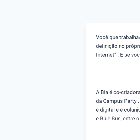
Você que trabalha
definição no própri
Internet” . E se v
A Bia é co-criador
da Campus Party .
é digital e é colun
e Blue Bus, entre 