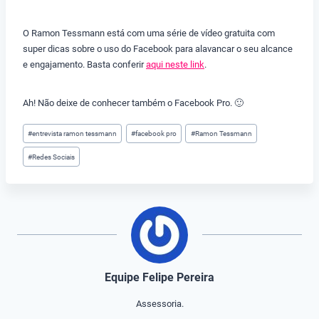
O Ramon Tessmann está com uma série de vídeo gratuita com
super dicas sobre o uso do Facebook para alavancar o seu alcance
e engajamento. Basta conferir
aqui neste link
.
Ah! Não deixe de conhecer também o Facebook Pro. 🙂
Tags
#
entrevista ramon tessmann
#
facebook pro
#
Ramon Tessmann
do
#
Redes Sociais
Post:
Equipe Felipe Pereira
Assessoria.