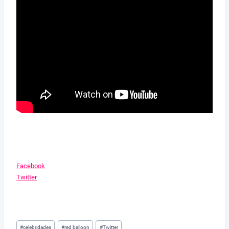
Facebook
Twitter
Tags
#
celebridades
#
red balloon
#
Twitter