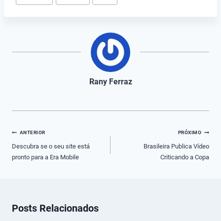
do
Post:
Rany Ferraz
Navegação
ANTERIOR
PRÓXIMO
de
Descubra se o seu site está
Brasileira Publica Vídeo
pronto para a Era Mobile
Criticando a Copa
Post
Posts Relacionados