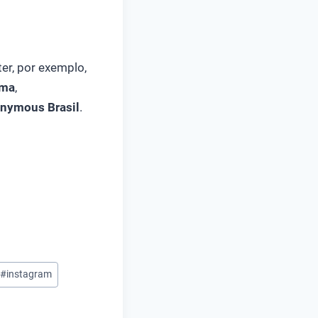
er, por exemplo,
lma
,
nymous Brasil
.
#
instagram