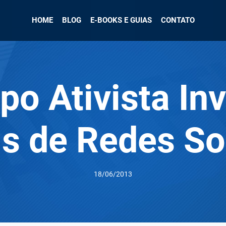
HOME
BLOG
E-BOOKS E GUIAS
CONTATO
po Ativista In
is de Redes So
18/06/2013