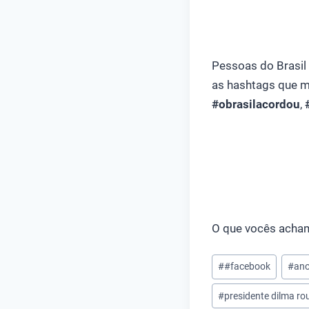
Pessoas do Brasil 
as hashtags que m
#obrasilacordou
,
O que vocês acham
Tags
#
#facebook
#
ano
do
#
presidente dilma ro
Post: