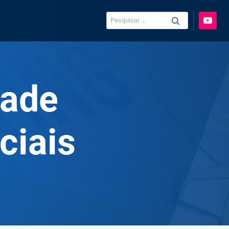
Pesquisar
por:
vade
ciais