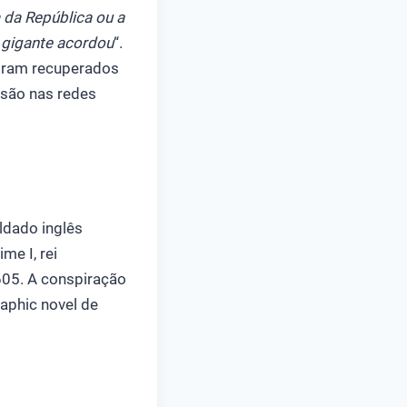
 da República ou a
O gigante acordou
“.
 foram recuperados
ssão nas redes
oldado inglês
me I, rei
605. A conspiração
raphic novel de