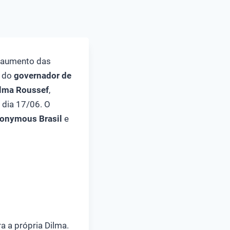
o aumento das
 do
governador de
ilma Roussef
,
 dia 17/06. O
onymous Brasil
e
a a própria Dilma.