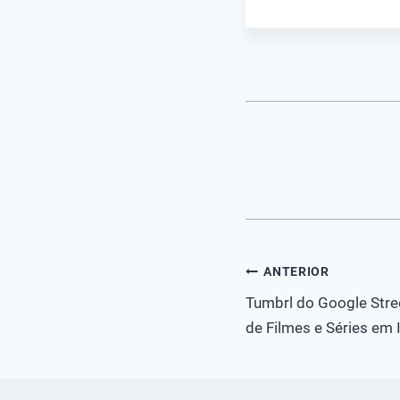
Navegação
ANTERIOR
Tumbrl do Google Stre
de
de Filmes e Séries em
Post