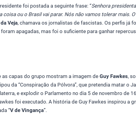
esidente foi postada a seguinte frase: “
Senhora presidenta
 coisa ou o Brasil vai parar. Nós não vamos tolerar mais. 
l da Veja
, chamava os jornalistas de fascistas. Os perfis já
 foram apagadas, mas foi o suficiente para ganhar repercu
l e as capas do grupo mostram a imagem de
Guy Fawkes
, s
cipou da “Conspiração da Pólvora”, que pretendia matar o Jai
laterra, e explodir o Parlamento no dia 5 de novembro de 1
awkes foi executado. A história de Guy Fawkes inspirou a g
da “
V de Vingança
”.