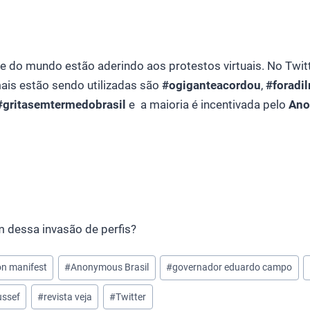
e do mundo estão aderindo aos protestos virtuais. No Twitt
ais estão sendo utilizadas são
#ogiganteacordou
,
#foradi
#gritasemtermedobrasil
e a maioria é incentivada pelo
Ano
 dessa invasão de perfis?
n manifest
#
Anonymous Brasil
#
governador eduardo campo
ussef
#
revista veja
#
Twitter