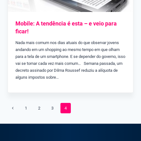
Mobile: A tendência é esta – e veio para
ficar!
Nada mais comum nos dias atuais do que observar jovens
andando em um shopping ao mesmo tempo em que olham
para a tela de um smartphone. E se depender do governo, isso
vai se tornar cada vez mais comum… Semana passada, um
decreto assinado por Dilma Roussef reduziu a alíquota de
alguns impostos sobre…
Navegação
Página
1
2
3
4
da
Anterior
Página