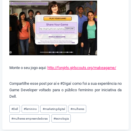
Monte o seu jogo aqui:
http://forgirls.girlscouts.org/makeagame/
Compartilhe esse post por aí e #Digaí como foi a sua experiência no
Game Developer voltado para o público feminino por iniciativa da
Dell.
Tags
#
Dell
#
feminino
#
marketingdigital
#
mulheres
do
#
mulheres empreendedoras
#
tecnologia
Post: