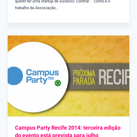
querer ter uma startup de sucesso. Confira! Como é o
trabalho da Associação…
Campus Party Recife 2014: terceira edição
do evento está prevista para julho