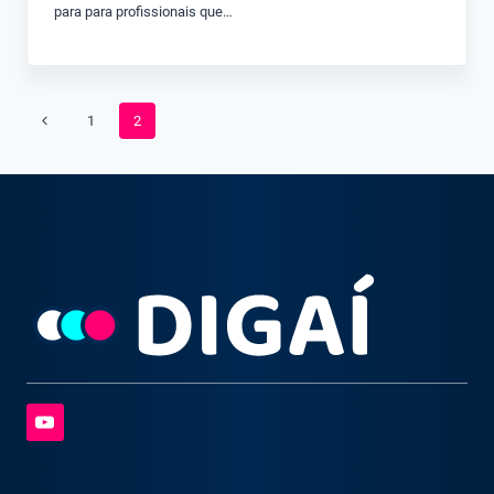
para para profissionais que…
Navegação
Página
1
2
da
Anterior
Página