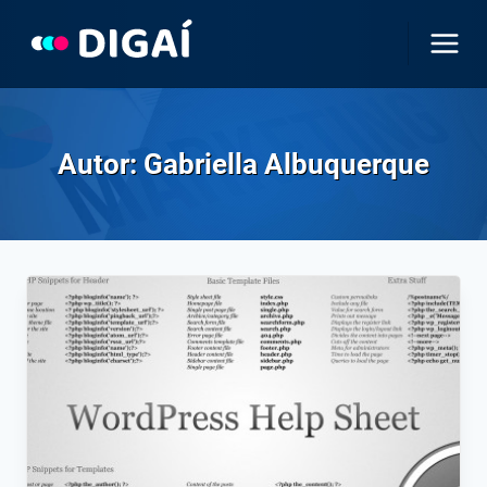
Pular
para
o
Conteúdo
Autor: Gabriella Albuquerque