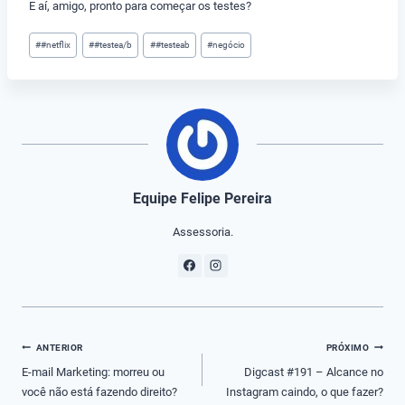
E aí, amigo, pronto para começar os testes?
Tags
#
#netflix
#
#testea/b
#
#testeab
#
negócio
do
Post:
Equipe Felipe Pereira
Assessoria.
Navegação
ANTERIOR
PRÓXIMO
de
E-mail Marketing: morreu ou
Digcast #191 – Alcance no
você não está fazendo direito?
Instagram caindo, o que fazer?
Post