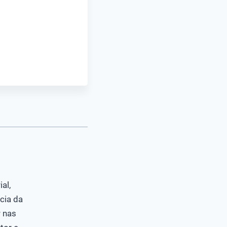
al,
cia da
 nas