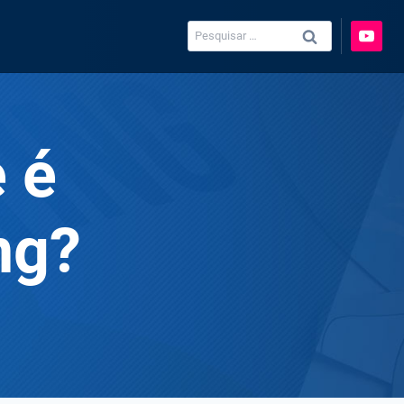
Pesquisar
por:
 é
ng?