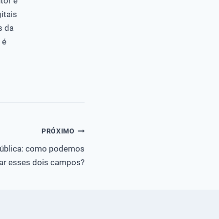
tor e
itais
s da
 é
PRÓXIMO
 pública: como podemos
tar esses dois campos?