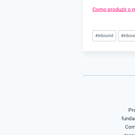
Como produzir o m
Tags
#
inbound
#
inbou
do
Post:
Pr
funda
Com