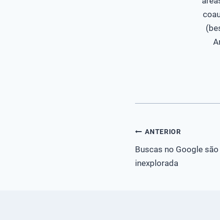
área
coau
(be
A
Navegação
ANTERIOR
Buscas no Google são
de
inexplorada
Post