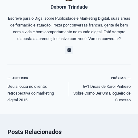
Debora Trindade
Escreve para o Digaí sobre Publicidade e Marketing Digital, suas áreas
de formação e atuação. Preza por conversas francas, gente de bem
com a vida e bom comportamento no mundo digital. Está sempre
disposta a aprender, inclusive com você. Vamos conversar?
Navegação
ANTERIOR
PRÓXIMO
de
Deu a louca no cliente:
6+1 Dicas de Karol Pinheiro
retrospectiva do marketing
Sobre Como Ser Um Blogueiro de
Post
digital 2015
Sucesso
Posts Relacionados