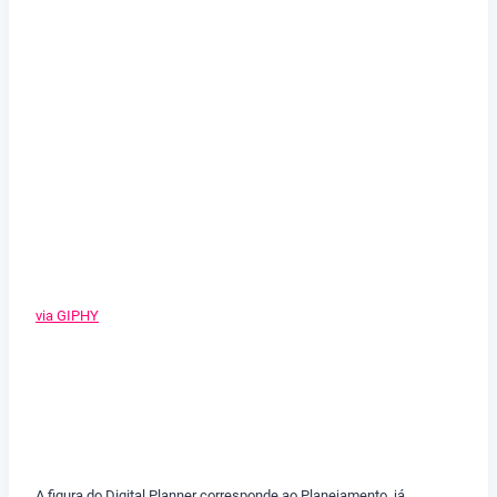
via GIPHY
A figura do Digital Planner corresponde ao Planejamento, já