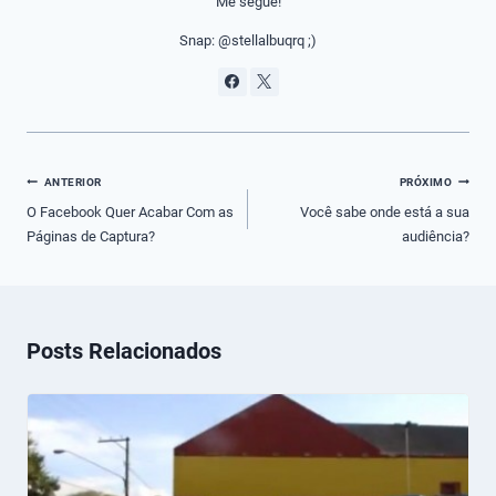
Me segue!
Snap: @stellalbuqrq ;)
Navegação
ANTERIOR
PRÓXIMO
de
O Facebook Quer Acabar Com as
Você sabe onde está a sua
Páginas de Captura?
audiência?
Post
Posts Relacionados