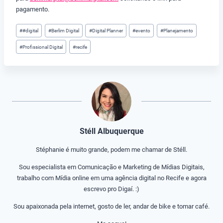
pagamento.
Tags
#
#digital
#
Berlim Digital
#
Digital Planner
#
evento
#
Planejamento
do
#
Profissional Digital
#
recife
Post:
Stéll Albuquerque
Stéphanie é muito grande, podem me chamar de Stéll.
Sou especialista em Comunicação e Marketing de Mídias Digitais,
trabalho com Mídia online em uma agência digital no Recife e agora
escrevo pro Digaí. :)
Sou apaixonada pela internet, gosto de ler, andar de bike e tomar café.