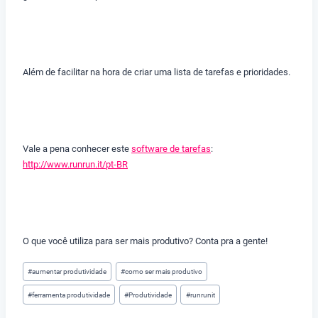
Além de facilitar na hora de criar uma lista de tarefas e prioridades.
Vale a pena conhecer este
software de tarefas
:
http://www.runrun.it/pt-BR
O que você utiliza para ser mais produtivo? Conta pra a gente!
Tags
#
aumentar produtividade
#
como ser mais produtivo
do
#
ferramenta produtividade
#
Produtividade
#
runrunit
Post: