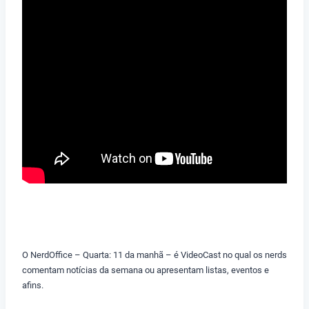
O NerdOffice – Quarta: 11 da manhã – é VideoCast no qual os nerds
comentam notícias da semana ou apresentam listas, eventos e
afins.