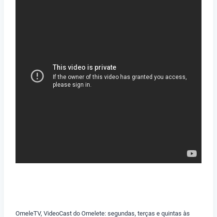
OmeleTV, VideoCast do Omelete: segundas, terças e quintas às