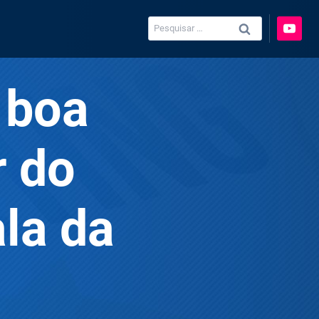
Pesquisar
por:
 boa
r do
ala da