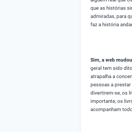
que as histórias 
admiradas, para q
faz a história and
Sim, a web mudou
geral tem sido dito
atrapalha a conce
pessoas a prestar
divertirem-se, os l
importante, os liv
acompanham todo o