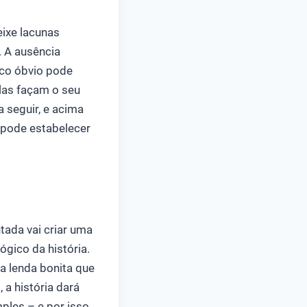
ixe lacunas
. A ausência
uco óbvio pode
las façam o seu
 seguir, e acima
 pode estabelecer
tada vai criar uma
gico da história.
a lenda bonita que
a história dará
ples – e por isso