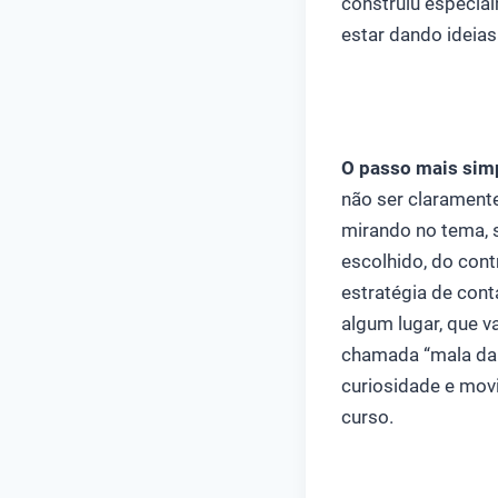
construiu especia
estar dando ideias
O passo mais simp
não ser claramente
mirando no tema, s
escolhido, do con
estratégia de cont
algum lugar, que v
chamada “mala da 
curiosidade e mov
curso.