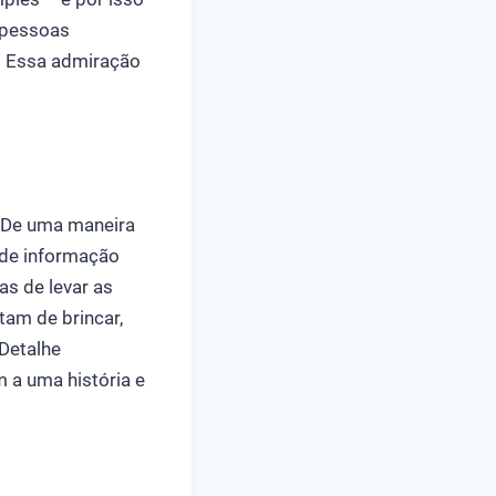
s pessoas
a. Essa admiração
. De uma maneira
e de informação
s de levar as
am de brincar,
 Detalhe
m a uma história e