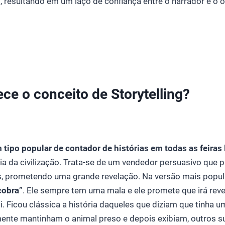
s, resultando em um laço de confiança entre o narrador e o o
ce o conceito de Storytelling?
tipo popular de contador de histórias em todas as feiras 
ria da civilização. Trata-se de um vendedor persuasivo que
s, prometendo uma grande revelação. Na versão mais popula
cobra”
. Ele sempre tem uma mala e ele promete que irá rev
i. Ficou clássica a história daqueles que diziam que tinha 
mente mantinham o animal preso e depois exibiam, outros 