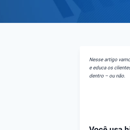
Nesse artigo vamo
e educa os client
dentro – ou não.
Você usa h