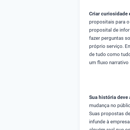
Criar curiosidade
propositais para o
proposital de inf
fazer perguntas s
próprio serviço. E
de tudo como tudo
um fluxo narrativ
Sua história deve
mudança no públic
Suas propostas dev
infunde à empresa 
alguém real que os