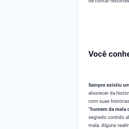
de contar história
Você conhe
Sempre existiu um 
alvorecer da histó
com suas história
“homem da mala 
segredo contido al
mala. Alguns real