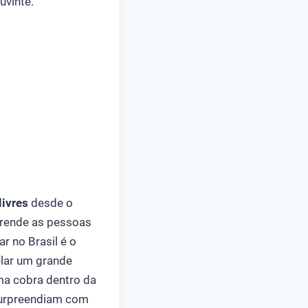
uvinte.
livres
desde o
 prende as pessoas
r no Brasil é o
elar um grande
uma cobra dentro da
surpreendiam com