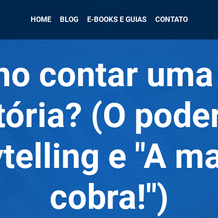
HOME
BLOG
E-BOOKS E GUIAS
CONTATO
o contar uma
tória? (O pode
telling e "A m
cobra!")