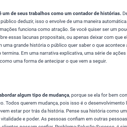
 é um de seus trabalhos como um contador de histórias.
De
 público deduzir, isso o envolve de uma maneira automática
ormações funciona como atração. Se você quiser ser um po
obre essas lacunas propositais, ou apenas deixar com que e
m uma grande história o público quer saber o que acontece a
 termina. Em uma narrativa explicativa, uma série de ações
o como uma forma de antecipar o que vem a seguir.
 abordar algum tipo de mudança
, porque se ela for bem con
o. Todos querem mudança, pois isso é o desenvolvimento ló
em estar por trás da história. Pense sua história como um
vitalidade e poder. As pessoas confiam em outras pessoas, 
 clientes possam confiar. Problema-Solução-Sucesso, é sim