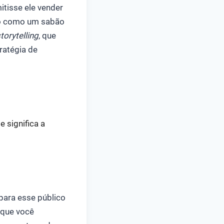
mitisse ele vender
to como um sabão
torytelling
, que
ratégia de
 significa a
para esse público
 que você