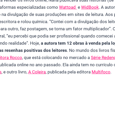
 vender os livros online, Nana publicava suas histórias (
taformas especializadas como
Wattpad
e
WidBook
. A auto
 na divulgação de suas produções em sites de leitura. Aos 
escritora e rolou química. “Contei com a divulgação dos leit
para outro, faz postagem, se torna um fator multiplicador”
ral, “eu percebi que podia ser profissional quando comecei
ndo realidade”. Hoje,
a autora tem 12 obras à venda pela lo
 resenhas positivas dos leitores
. No mundo dos livros fí
itora Rocco
, que está colocando no mercado a
Série Reden
publicada online no ano passado. Ela ainda tem no currículo o
s
, e outro livro,
A Coleira
, publicada pela editora
Multifoco
.