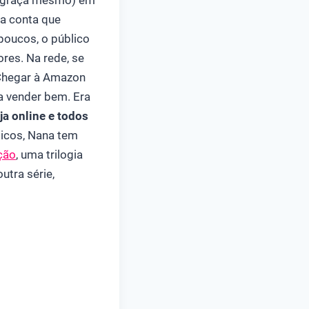
de graça mesmo) em
ra conta que
poucos, o público
ores. Na rede, se
. Chegar à Amazon
 a vender bem. Era
ja online e todos
sicos, Nana tem
ção
, uma trilogia
utra série,