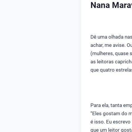
Nana Marav
Dê uma olhada nas
achar, me avise. O
(mulheres, quase s
as leitoras capric
que quatro estrela
Para ela, tanta em
“Eles gostam do m
é isso. Eu escrev
que um leitor gost