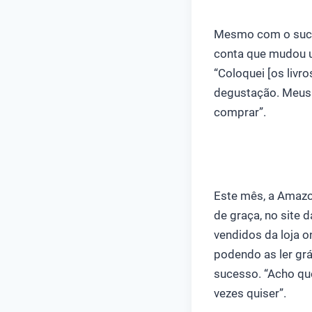
Mesmo com o sucess
conta que mudou u
“Coloquei [os livr
degustação. Meus 
comprar”.
Este mês, a Amazo
de graça, no site 
vendidos da loja o
podendo as ler grá
sucesso. “Acho que
vezes quiser”.