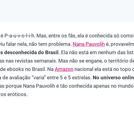
 P-a-u-v-o-l-i-h. Mas, entre os fãs, ela é conhecida só co
iu falar nela, não tem problema.
Nana Pauvolih
é, provavel
s desconhecida do Brasil
. Ela não está em nenhum das list
s nas revistas semanais. Mas não se engane, o território de
de ebooks no Brasil. Na
Amazon
nacional ela está no topo 
 de avaliação “varia” entre 5 e 5 estrelas.
No universo onli
as porque Nana Pauvolih é tão conhecida apenas no mundo li
ros eróticos.