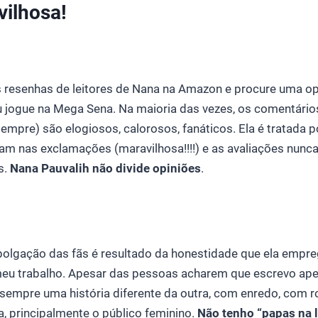
ilhosa!
 resenhas de leitores de Nana na Amazon e procure uma opi
u jogue na Mega Sena. Na maioria das vezes, os comentário
empre) são elogiosos, calorosos, fanáticos. Ela é tratada p
ham nas exclamações (maravilhosa!!!!) e as avaliações nun
s.
Nana Pauvalih não divide opiniões
.
polgação das fãs é resultado da honestidade que ela empre
eu trabalho. Apesar das pessoas acharem que escrevo ape
o sempre uma história diferente da outra, com enredo, com
a, principalmente o público feminino.
Não tenho “papas na 