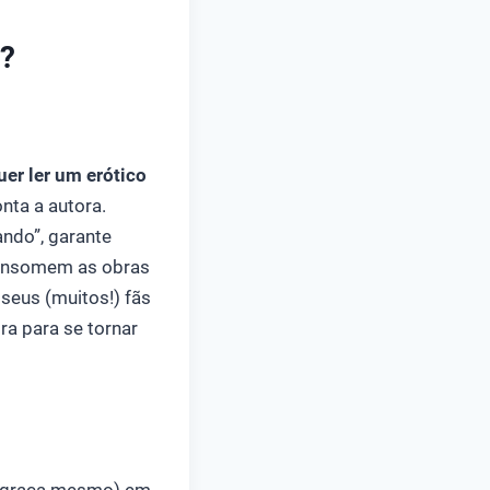
s?
er ler um erótico
nta a autora.
ando”, garante
 consomem as obras
 seus (muitos!) fãs
ra para se tornar