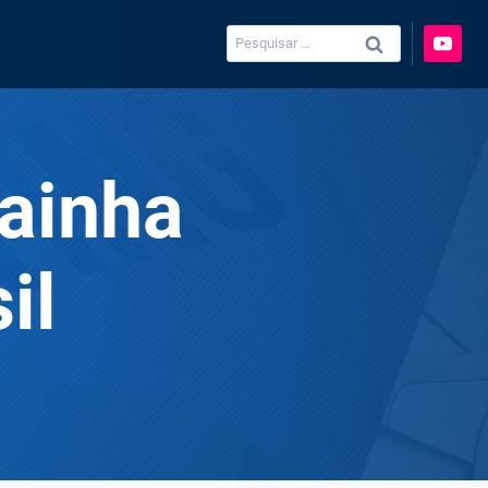
Pesquisar
por:
rainha
il