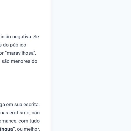
nião negativa. Se
s do público
or “maravilhosa”,
ca são menores do
ga em sua escrita.
nas erotismo, não
 romance, com tudo
língua”
, ou melhor,