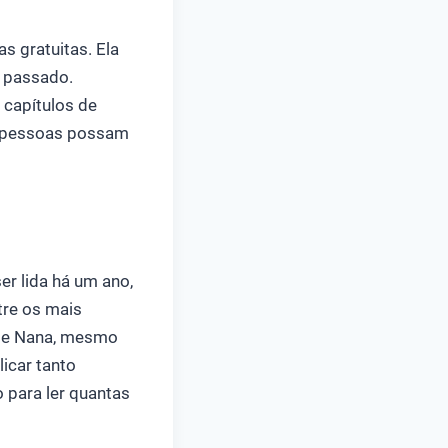
s gratuitas. Ela
o passado.
 capítulos de
s pessoas possam
ser lida há um ano,
tre os mais
s de Nana, mesmo
icar tanto
 para ler quantas