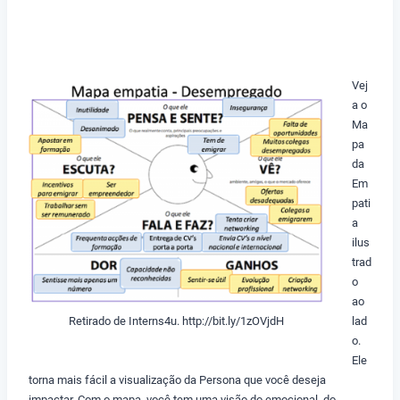
Vej
a o
Ma
pa
da
Em
pati
a
ilus
trad
o
ao
lad
Retirado de Interns4u. http://bit.ly/1zOVjdH
o.
Ele
torna mais fácil a visualização da Persona que você deseja
impactar. Com o mapa, você tem uma visão do emocional, do