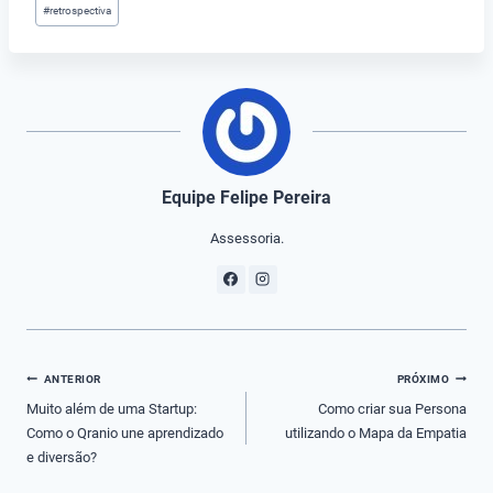
Tags
#
retrospectiva
do
Post:
Equipe Felipe Pereira
Assessoria.
Navegação
ANTERIOR
PRÓXIMO
de
Muito além de uma Startup:
Como criar sua Persona
Como o Qranio une aprendizado
utilizando o Mapa da Empatia
Post
e diversão?