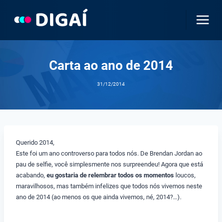
Pular
para
o
Conteúdo
Carta ao ano de 2014
31/12/2014
Querido 2014,
Este foi um ano controverso para todos nós. De Brendan Jordan ao
pau de selfie, você simplesmente nos surpreendeu! Agora que está
acabando,
eu gostaria de relembrar todos os momentos
loucos,
maravilhosos, mas também infelizes que todos nós vivemos neste
ano de 2014 (ao menos os que ainda vivemos, né, 2014?…).