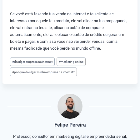
Se você está fazendo tua venda na internet e teu cliente se
interessou por aquele teu produto, ele vai clicar na tua propaganda,
ele vai entrar no teu site, clicar no botão de comprar e
automaticamente, ele vai colocar o cartão de crédito ou gerar um
boleto e pagar. E com isso você não vai perder vendas, com a
mesma facilidade que você perde no mundo offline.
Tags
#
divulgar empresa na internet
#
marketing online
do
#
por que divulgar minha empresa na internet?
Post:
Felipe Pereira
Professor, consultor em marketing digital e empreendedor serial,