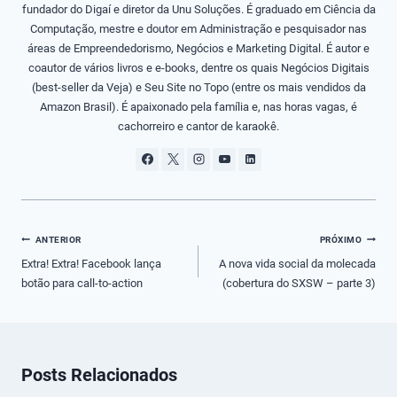
fundador do Digaí e diretor da Unu Soluções. É graduado em Ciência da
Computação, mestre e doutor em Administração e pesquisador nas
áreas de Empreendedorismo, Negócios e Marketing Digital. É autor e
coautor de vários livros e e-books, dentre os quais Negócios Digitais
(best-seller da Veja) e Seu Site no Topo (entre os mais vendidos da
Amazon Brasil). É apaixonado pela família e, nas horas vagas, é
cachorreiro e cantor de karaokê.
Navegação
ANTERIOR
PRÓXIMO
de
Extra! Extra! Facebook lança
A nova vida social da molecada
botão para call-to-action
(cobertura do SXSW – parte 3)
Post
Posts Relacionados